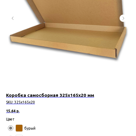
Коробка самосборная 325х165х20 мм
Ко
SKU:
325х165х20
SK
15,64
р.
15,
Цвет
Цв
бурый