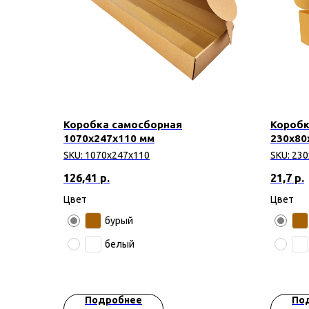
Коробка самосборная
Коробк
1070х247х110 мм
230х80
SKU:
1070х247х110
SKU:
230
126,41
р.
21,7
р.
Цвет
Цвет
бурый
белый
Подробнее
По