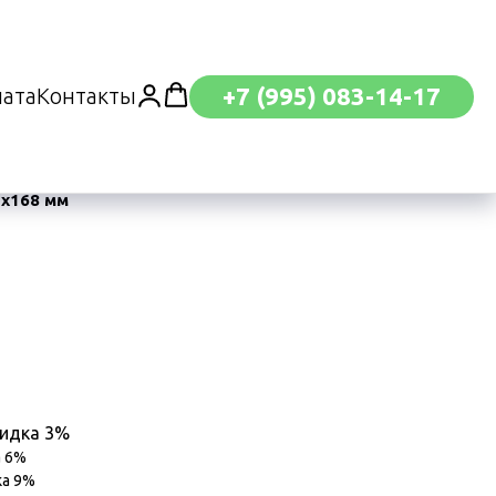
+7 (995) 083-14-17
лата
Контакты
х168 мм
кидка 3%
а 6%
ка 9%