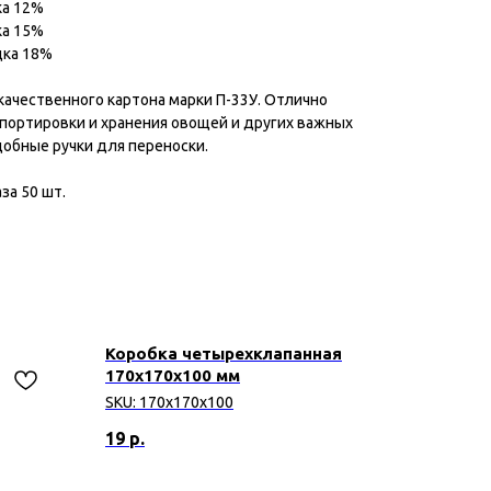
ка 12%
ка 15%
дка 18%
качественного картона марки П-33У. Отлично
спортировки и хранения овощей и других важных
добные ручки для переноски.
за 50 шт.
Коробка четырехклапанная
170х170х100 мм
SKU:
170х170х100
19
р.