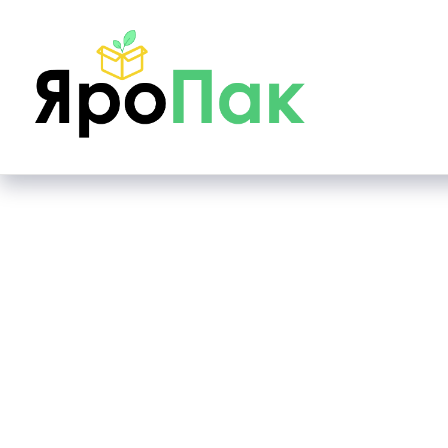
Main page
Лотки самосборные
Лоток картонны