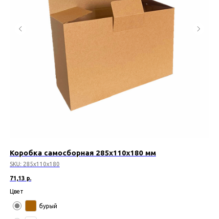
Коробка самосборная 285х110х180 мм
Ко
SKU:
285х110х180
SK
71,13
р.
90,
Цвет
Цв
бурый