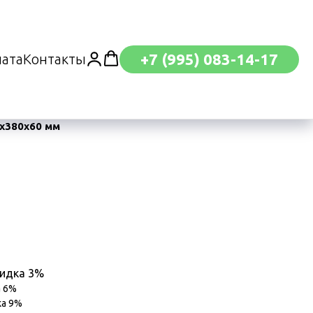
+7 (995) 083-14-17
лата
Контакты
х380х60 мм
кидка 3%
а 6%
ка 9%