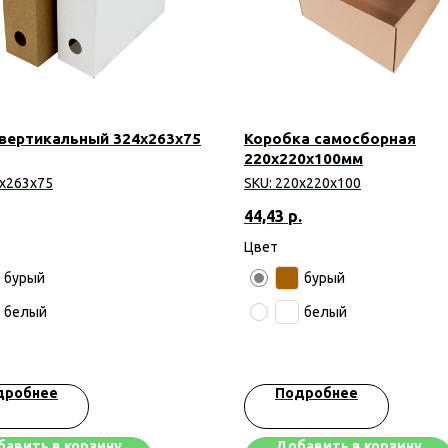
вертикальный 324х263х75
Коробка самосборная
220х220х100мм
х263х75
SKU:
220х220х100
44,43
р.
Цвет
бурый
бурый
белый
белый
дробнее
Подробнее
авить в корзину
Добавить в корзину