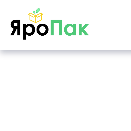
Main page
Коробки самосборные
Коробка само