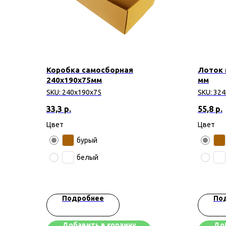
Коробка самосборная
Лоток 
240х190х75мм
мм
SKU:
240х190х75
SKU:
324
33,3
р.
55,8
р.
Цвет
Цвет
бурый
белый
Подробнее
По
Добавить в корзину
Доб