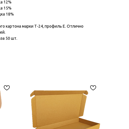
ка 12%
ка 15%
дка 18%
го картона марки Т-24, профиль Е. Отлично
ей.
за 50 шт.