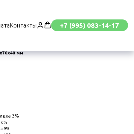
+7 (995) 083-14-17
лата
Контакты
х70х40 мм
кидка 3%
а 6%
ка 9%