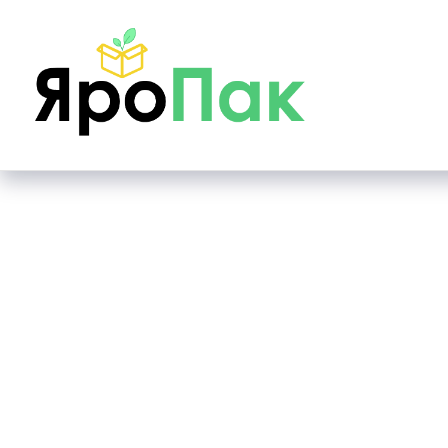
Main page
Коробки самосборные
Коробка само