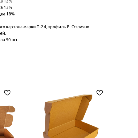
ка 12%
ка 15%
дка 18%
го картона марки Т-24, профиль Е. Отлично
ей.
за 50 шт.