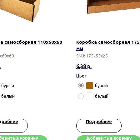
а самосборная 110х60х60
Коробка самосборная 175
мм
х60х60
SKU:
175х55х25
.
6,38
р.
Цвет
бурый
бурый
белый
белый
дробнее
Подробнее
авить в корзину
Добавить в корзину