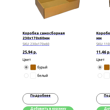
Коробка самосборная
Коробк
230х170х60мм
мм
SKU:
230х170х60
SKU:
110
25,94
р.
11,46
р
Цвет
Цвет
бурый
белый
Подробнее
По
Добавить в корзину
Доб