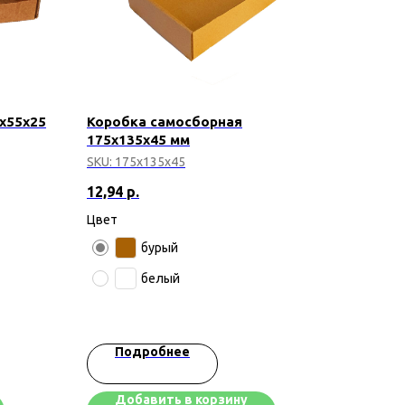
х55х25
Коробка самосборная
175х135х45 мм
SKU:
175х135х45
12,94
р.
Цвет
бурый
белый
Подробнее
Добавить в корзину