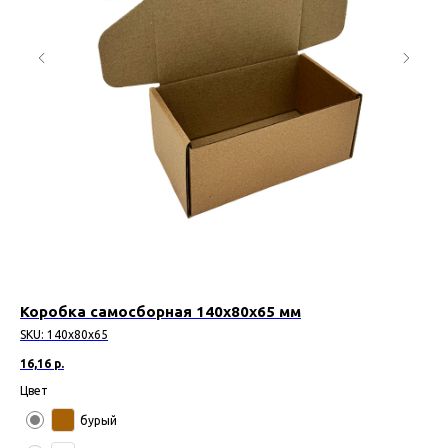
Коробка самосборная 140х80х65 мм
Ко
SKU:
140х80х65
SK
16,16
р.
11,
Цвет
Цв
бурый