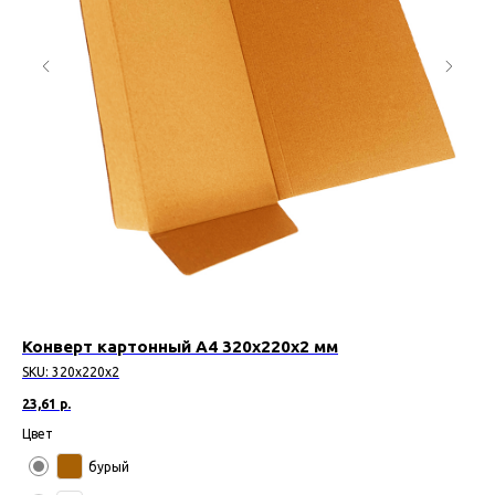
Конверт картонный А4 320х220х2 мм
Ко
SKU:
320х220х2
SK
23,61
р.
14,
Цвет
Цв
бурый