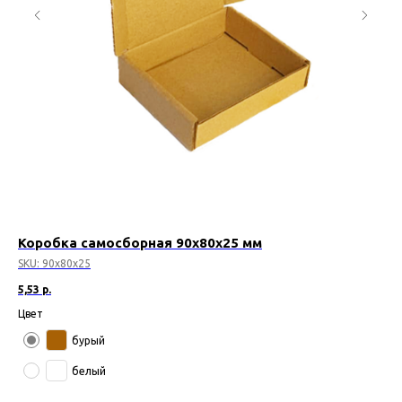
Коробка самосборная 90х80х25 мм
Ко
SKU:
90х80х25
SK
5,53
р.
24,
Цвет
Цв
бурый
белый