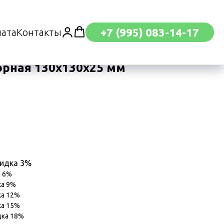
+7 (995) 083-14-17
лата
Контакты
орная 130х130х25 мм
кидка 3%
а 6%
ка 9%
ка 12%
ка 15%
дка 18%