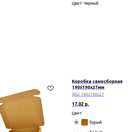
Цвет: Черный
Коробка самосборная
190х190х27мм
SKU:
190х190х27
17,02
р.
Цвет
бурый