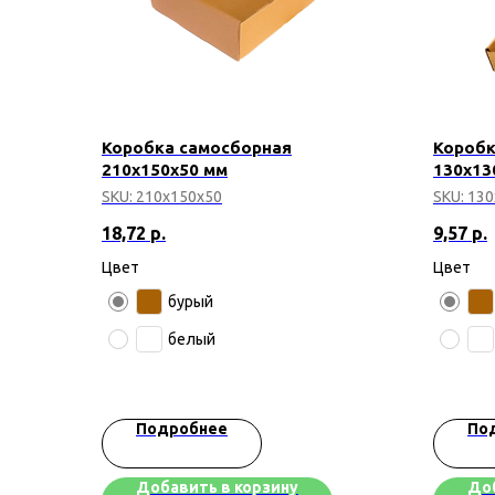
Коробка самосборная
Коробк
210х150х50 мм
130х13
SKU:
210х150х50
SKU:
130
18,72
р.
9,57
р.
Цвет
Цвет
бурый
белый
Подробнее
По
Добавить в корзину
Доб