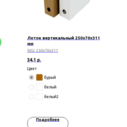
Лоток вертикальный 250х70х311
мм
SKU:
250х70х311
34,1
р.
Цвет
бурый
белый
белый2
Подробнее