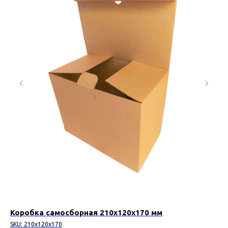
Коробка самосборная 210х120х170 мм
Ко
SKU:
210х120х170
SK