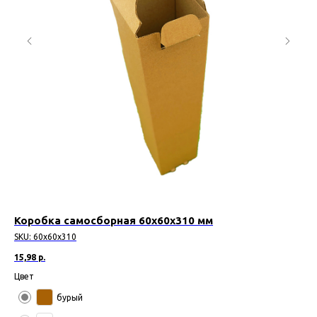
Коробка самосборная 60х60х310 мм
Ко
SKU:
60х60х310
SK
15,98
р.
10,
Цвет
Цв
бурый